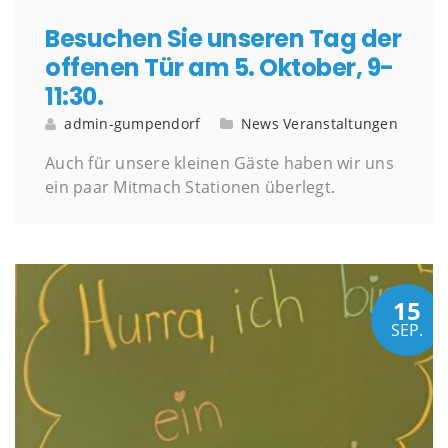
Besuchen Sie unseren Tag der
offenen Tür am 5. Oktober, 9-
11:30.
admin-gumpendorf
News
Veranstaltungen
Auch für unsere kleinen Gäste haben wir uns
ein paar Mitmach Stationen überlegt.
15
SEP.