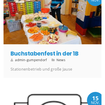
NOV.
Buchstabenfest in der 1B
admin-gumpendorf
News
Stationenbetrieb und große Jause
15
NOV.