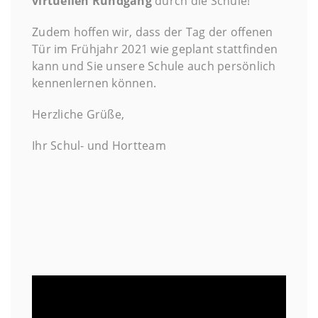
virtuellen Rundgang
durch die Schule!
Zudem hoffen wir, dass der Tag der offenen
Tür im Frühjahr 2021 wie geplant stattfinden
kann und Sie unsere Schule auch persönlich
kennenlernen können.
Herzliche Grüße,
Ihr Schul- und Hortteam