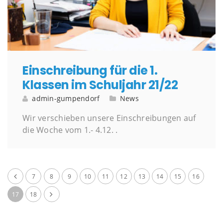
Einschreibung für die 1.
Klassen im Schuljahr 21/22
admin-gumpendorf
News
Wir verschieben unsere Einschreibungen auf
die Woche vom 1.- 4.12. .
7
8
9
10
11
12
13
14
15
16
17
18