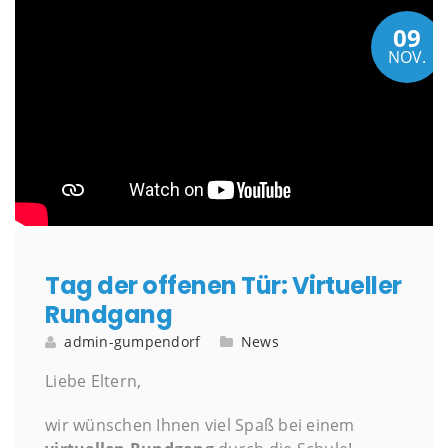
09
NOV.
Tag der offenen Tür: Virtueller
Rundgang
admin-gumpendorf
News
Liebe Eltern,
wir wünschen Ihnen viel Spaß bei einem