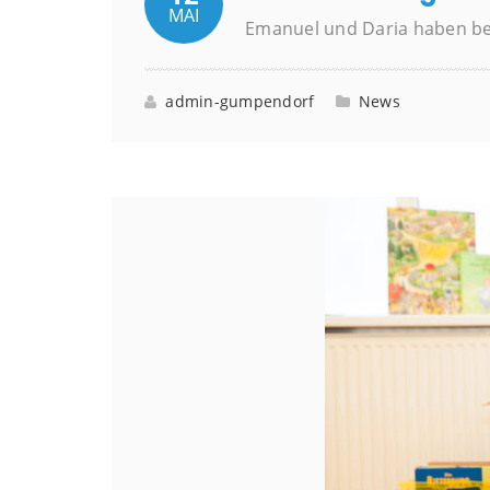
MAI
Emanuel und Daria haben bei
admin-gumpendorf
News