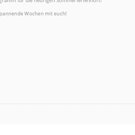
rogramm für die heurigen Sommerferienhort!
 spannende Wochen mit euch!