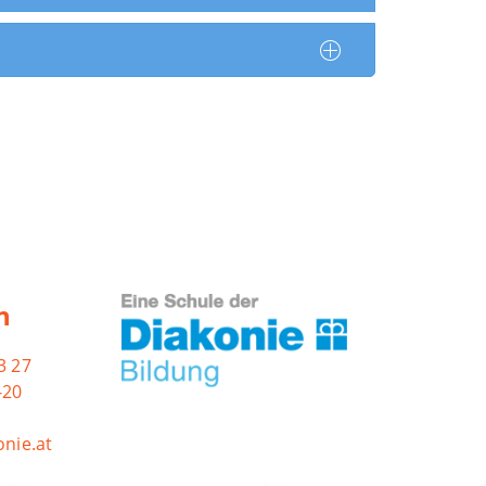
n
3 27
-20
nie.at