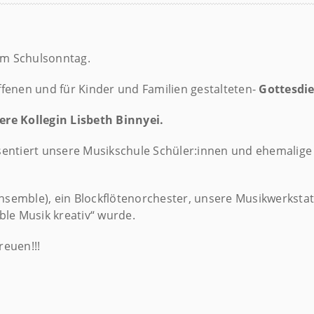
em Schulsonntag.
offenen und für Kinder und Familien gestalteten-
Gottesdie
re Kollegin Lisbeth Binnyei.
sentiert unsere Musikschule Schüler:innen und ehemalig
Ensemble), ein Blockflötenorchester, unsere Musikwerkstat
le Musik kreativ“ wurde.
euen!!!