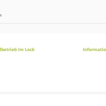
m
betrieb im Lock
Informati