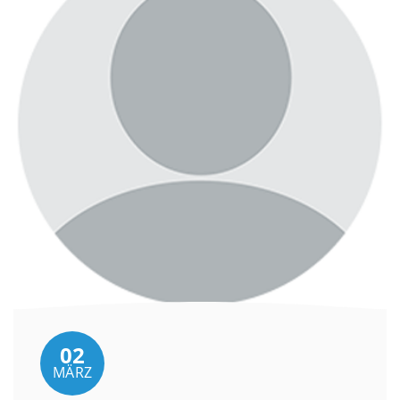
02
MÄRZ