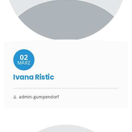
02
MÄRZ
Ivana Ristic
admin-gumpendorf