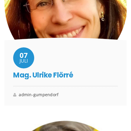
07
JULI
Mag. Ulrike Flörré
admin-gumpendorf