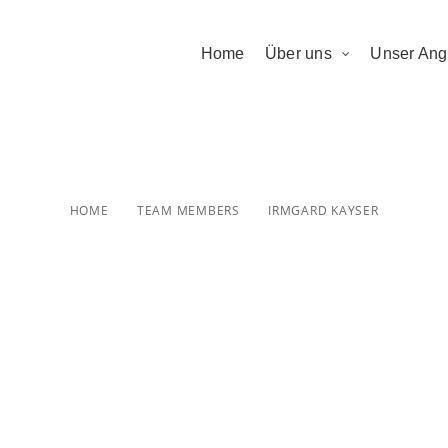
Home
Über uns
Unser Ang
Irmgard Kayser
HOME
TEAM MEMBERS
IRMGARD KAYSER