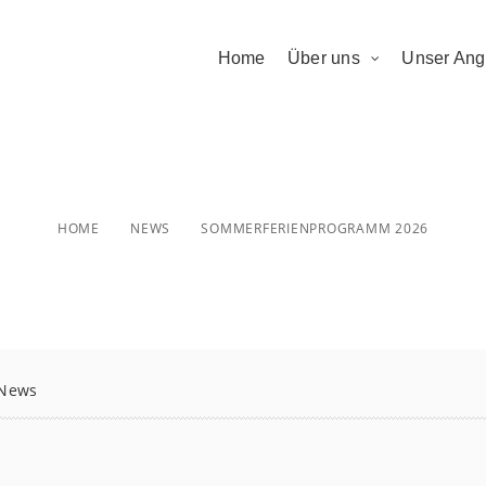
Home
Über uns
Unser Ang
rferienprogram
HOME
NEWS
SOMMERFERIENPROGRAMM 2026
News