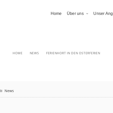
Home
Über uns
Unser Ang
hort in den Oste
HOME
NEWS
FERIENHORT IN DEN OSTERFERIEN
News