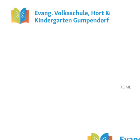
Adventsonn
der
HOME