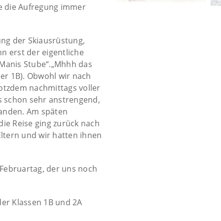
de die Aufregung immer
ng der Skiausrüstung,
nn erst der eigentliche
 „Manis Stube“.„Mhhh das
 der 1B). Obwohl wir nach
otzdem nachmittags voller
 es schon sehr anstrengend,
standen. Am späten
ie Reise ging zurück nach
ltern und wir hatten ihnen
 Februartag, der uns noch
der Klassen 1B und 2A