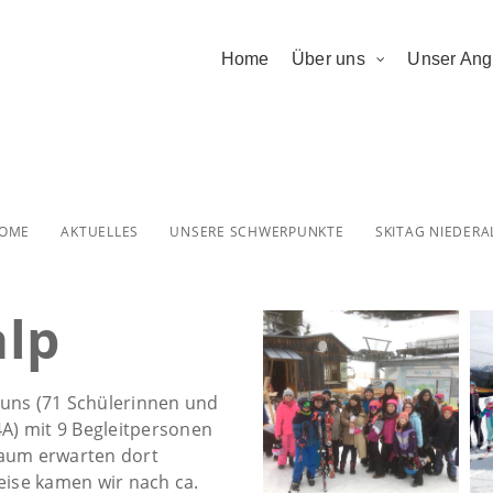
Home
Über uns
Unser Ang
Skitag Niederal
OME
AKTUELLES
UNSERE SCHWERPUNKTE
SKITAG NIEDERA
alp
uns (71 Schülerinnen und
4A) mit 9 Begleitpersonen
kaum erwarten dort
ise kamen wir nach ca.