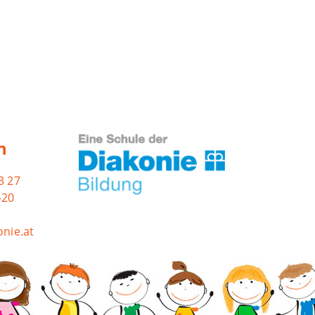
n
3 27
-20
nie.at